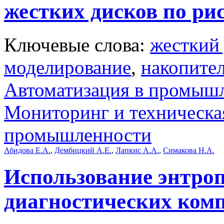
жестких дисков по рис
Ключевые слова:
жесткий
моделирование
,
накопите
Автоматизация в промыш
Мониторинг и техническа
промышленности
Абидова Е.А.
,
Дембицкий А.Е.
,
Лапкис А.А.
,
Симакова Н.А.
Использование энтро
диагностических ком