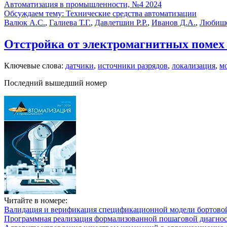
Автоматизация в промышленности, №4 2024
Обсуждаем тему: Технические средства автоматизации
Валюк А.С.
,
Галиева Т.Г.
,
Давлетшин Р.Р.
,
Иванов Д.А.
,
Любише
Отстройка от электромагнитных помех 
Ключевые слова:
датчики
,
источники разрядов
,
локализация
,
м
Последний вышедший номер
Читайте в номере:
Валидация и верификация спецификационной модели бортовой
Программная реализация формализованной пошаговой диагно