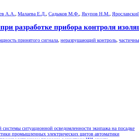
в А.А.
,
Малаева Е.Д.
,
Садыков М.Ф.
,
Якупов Н.М.
,
Ярославский
при разработке прибора контроля изоля
ощность принятого сигнала
,
неразрушающий контроль
,
частичны
 системы ситуационной осведомленности экипажа на посадке
стики промышленных электрических щитов автоматики