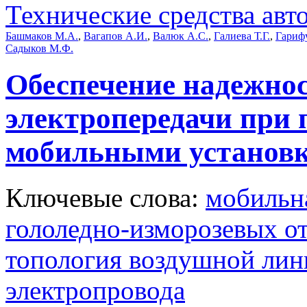
Технические средства авт
Башмаков М.А.
,
Вагапов А.И.
,
Валюк А.С.
,
Галиева Т.Г.
,
Гариф
Садыков М.Ф.
Обеспечение надежно
электропередачи при 
мобильными установ
Ключевые слова:
мобильн
гололедно-изморозевых о
топология воздушной лин
электропровода