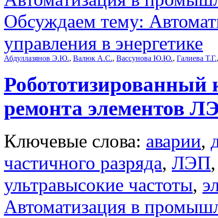
Обсуждаем тему: Автомат
управления в энергетике
Абдуллазянов Э.Ю.
,
Валюк А.С.
,
Вассунова Ю.Ю.
,
Галиева Т.Г.
Робототизированный 
ремонта элементов Л
Ключевые слова:
аварии
,
частичного разряда
,
ЛЭП
ультравысокие частоты
,
э
Автоматизация в промыш