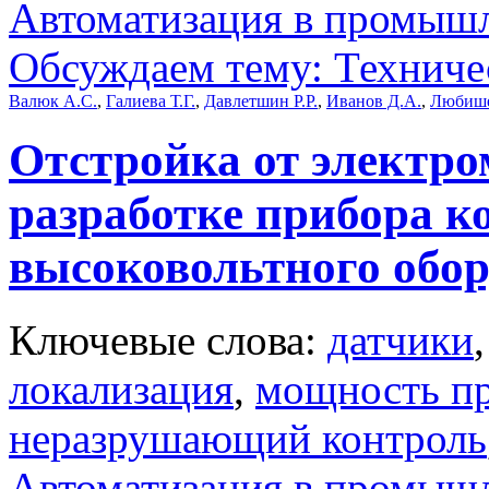
Автоматизация в промыш
Обсуждаем тему: Техничес
Валюк А.С.
,
Галиева Т.Г.
,
Давлетшин Р.Р.
,
Иванов Д.А.
,
Любише
Отстройка от электр
разработке прибора к
высоковольтного обо
Ключевые слова:
датчики
локализация
,
мощность пр
неразрушающий контроль
Автоматизация в промыш