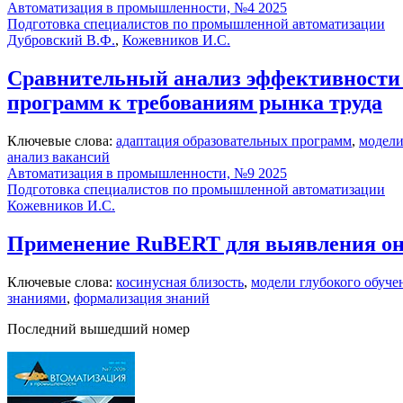
Автоматизация в промышленности, №4 2025
Подготовка специалистов по промышленной автоматизации
Дубровский В.Ф.
,
Кожевников И.С.
Сравнительный анализ эффективности м
программ к требованиям рынка труда
Ключевые слова:
адаптация образовательных программ
,
модели
анализ вакансий
Автоматизация в промышленности, №9 2025
Подготовка специалистов по промышленной автоматизации
Кожевников И.С.
Применение RuBERT для выявления он
Ключевые слова:
косинусная близость
,
модели глубокого обуче
знаниями
,
формализация знаний
Последний вышедший номер