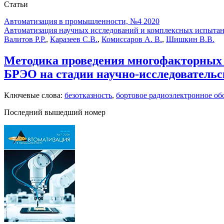
Статьи
Автоматизация в промышленности, №4 2020
Автоматизация научных исследований и комплексных испыта
Валитов Р.Р.
,
Каразеев С.В.
,
Комиссаров А. В.
,
Шишкин В.В.
Методика проведения многофакторных 
БРЭО на стадии научно-исследовательс
Ключевые слова:
безотказность
,
бортовое радиоэлектронное об
Последний вышедший номер