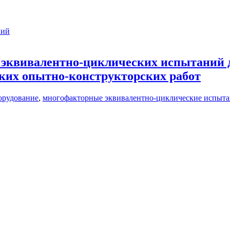
ний
эквивалентно-циклических испытаний д
ких опытно-конструкторских работ
орудование
,
многофакторные эквивалентно-циклические испыт