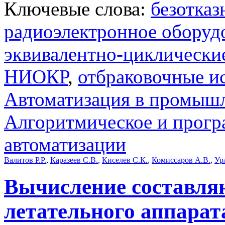
Ключевые слова:
безотказ
радиоэлектронное оборуд
эквивалентно-циклически
НИОКР
,
отбраковочные и
Автоматизация в промыш
Алгоритмическое и прогр
автоматизации
Валитов Р.Р.
,
Каразеев С.В.
,
Киселев С.К.
,
Комиссаров А.В.
,
Ур
Вычисление составля
летательного аппара