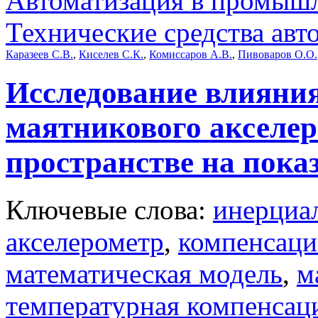
Автоматизация в промыш
Технические средства авт
Каразеев С.В.
,
Киселев С.К.
,
Комиссаров А.В.
,
Пивоваров О.О.
Исследование влияни
маятникового акселер
пространстве на пока
Ключевые слова:
инерциа
акселерометр
,
компенсаци
математическая модель
,
м
температурная компенсац