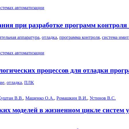
стемах автоматизации
ния при разработке программ контроля 
ительная аппаратура
,
отладка
,
программа контроля
,
система ими
стемах автоматизации
логических процессов для отладки про
ие
,
отладка
,
ПЛК
Куштан В.В.
,
Мащенко О.А.
,
Ромашкин В.И.
,
Устинов В.С.
их моделей в жизненном цикле систем 