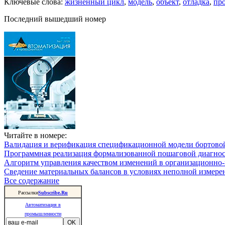
Ключевые слова:
жизненный цикл
,
модель
,
объект
,
отладка
,
пр
Последний вышедший номер
Читайте в номере:
Валидация и верификация спецификационной модели бортовой
Программная реализация формализованной пошаговой диагно
Алгоритм управления качеством изменений в организационно-
Сведение материальных балансов в условиях неполной измере
Все содержание
Рассылки
Subscribe.Ru
Автоматизация в
промышленности