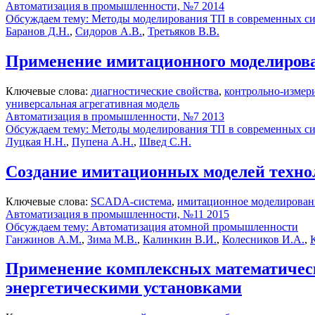
Автоматизация в промышленности, №7 2014
Обсуждаем тему: Методы моделирования ТП в современных си
Баранов Д.Н.
,
Сидоров А.В.
,
Третьяков В.В.
Применение имитационного моделирова
Ключевые слова:
диагностические свойства
,
контрольно-измер
универсальная агрегативная модель
Автоматизация в промышленности, №7 2013
Обсуждаем тему: Методы моделирования ТП в современных си
Луцкая Н.Н.
,
Пупена А.Н.
,
Швед С.Н.
Создание имитационных моделей техно
Ключевые слова:
SCADA-система
,
имитационное моделирован
Автоматизация в промышленности, №11 2015
Обсуждаем тему: Автоматизация атомной промышленности
Ганжинов А.М.
,
Зима М.В.
,
Калинкин В.И.
,
Колесников И.А.
,
Применение комплексных математическ
энергетическими установками