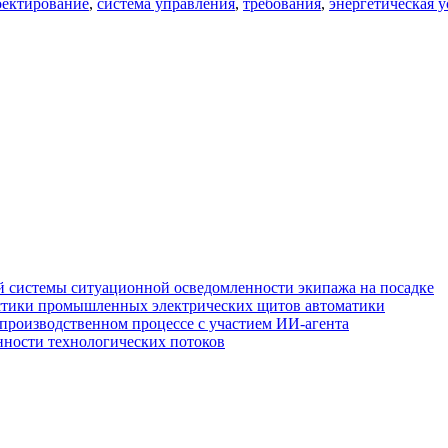
оектирование
,
система управления
,
требования
,
энергетическая у
 системы ситуационной осведомленности экипажа на посадке
стики промышленных электрических щитов автоматики
производственном процессе с участием ИИ-агента
нности технологических потоков