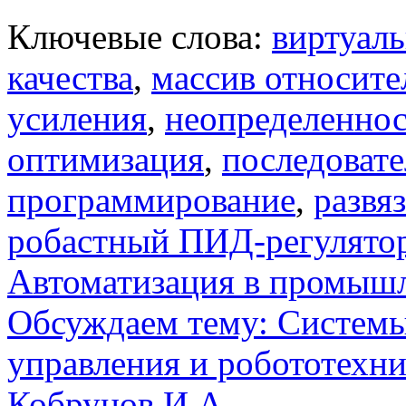
Ключевые слова:
виртуаль
качества
,
массив относит
усиления
,
неопределеннос
оптимизация
,
последовате
программирование
,
развя
робастный ПИД-регулято
Автоматизация в промыш
Обсуждаем тему: Системы
управления и робототехн
Кобрунов И.А.