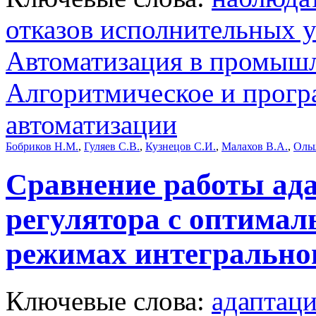
отказов исполнительных 
Автоматизация в промыш
Алгоритмическое и прогр
автоматизации
Бобриков Н.М.
,
Гуляев С.В.
,
Кузнецов С.И.
,
Малахов В.А.
,
Ольш
Сравнение работы ад
регулятора с оптима
режимах интегрально
Ключевые слова:
адаптац