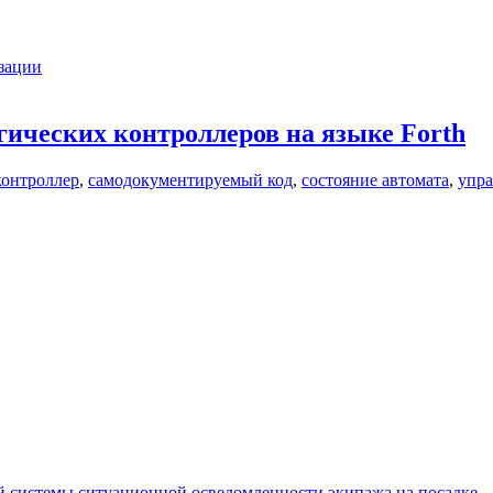
зации
ических контроллеров на языке Forth
контроллер
,
самодокументируемый код
,
состояние автомата
,
упра
 системы ситуационной осведомленности экипажа на посадке