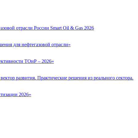
зовой отрасли России Smart Oil & Gas 2026
ения для нефтегазовой отрасли»
ктивности ТОиР – 2026»
вектор развития. Практические решения из реального сектора.
тизации 2026»