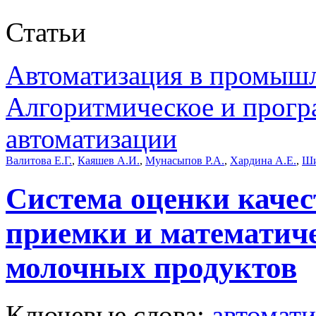
Статьи
Автоматизация в промыш
Алгоритмическое и прогр
автоматизации
Валитова Е.Г.
,
Каяшев А.И.
,
Мунасыпов Р.А.
,
Хардина А.Е.
,
Ши
Система оценки качес
приемки и математич
молочных продуктов
Ключевые слова:
автомати