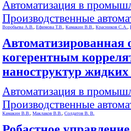
Автоматизация в промыш
Производственные автома
Воробьева А.В.
,
Ефимова Т.В.
,
Камакин В.В.
,
Красников С.А.
,
Автоматизированная о
когерентным корреля
наноструктур жидких 
Автоматизация в промыш
Производственные автома
Камакин В.В.
,
Маклаков В.В.
,
Солдатов В. В.
Робастное управление