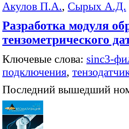
Акулов П.А.
,
Сырых А.Д.
Разработка модуля об
тензометрического да
Ключевые слова:
sinc3-фи
подключения
,
тензодатчи
Последний вышедший но