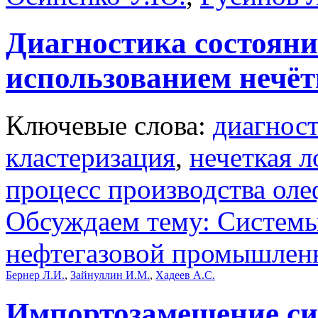
Диагностика состояни
использованием нечёт
Ключевые слова:
диагност
кластеризация
,
нечеткая л
процесс производства ол
Обсуждаем тему: Системы
нефтегазовой промышлен
Бернер Л.И.
,
Зайнуллин И.М.
,
Хадеев А.С.
Импортозамещение си