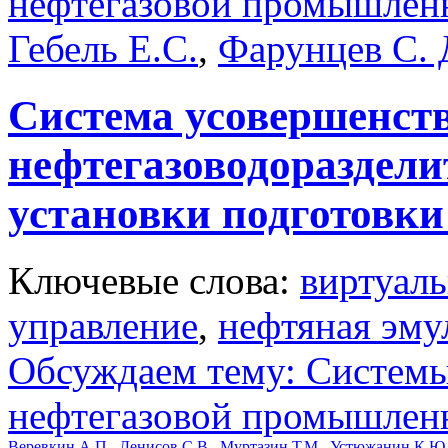
нефтегазовой промышлен
Гебель Е.С.
,
Фарунцев С. 
Система усовершенст
нефтегазоводораздел
установки подготовки
Ключевые слова:
виртуаль
управление
,
нефтяная эму
Обсуждаем тему: Системы
нефтегазовой промышлен
Веревкин А.П.
,
Денисов С.В.
,
Муртазин Т.М.
,
Устюжанин К.Ю