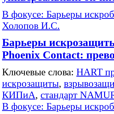
В фокусе: Барьеры искро
Холопов И.С.
Барьеры искрозащит
Phoenix Contact: прев
Ключевые слова:
HART пр
искрозащиты
,
взрывозащи
КИПиА
,
стандарт NAMU
В фокусе: Барьеры искро