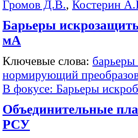
Громов Д.В.
,
Костерин А.
Барьеры искрозащиты
мА
Ключевые слова:
барьеры
нормирующий преобразов
В фокусе: Барьеры искро
Объединительные пла
РСУ