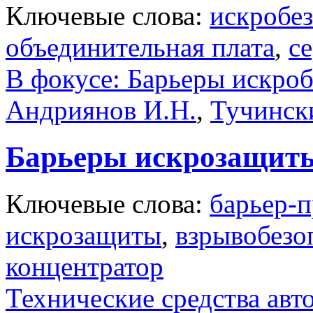
Ключевые слова:
искробе
объединительная плата
,
с
В фокусе: Барьеры искро
Андриянов И.Н.
,
Тучинск
Барьеры искрозащи
Ключевые слова:
барьер-п
искрозащиты
,
взрывобезо
концентратор
Технические средства авт