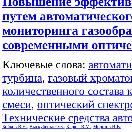
Повышение эффективн
путем автоматическо
мониторинга газообра
современными оптиче
Ключевые слова:
автомат
турбина
,
газовый хромато
количественного состава
смеси
,
оптический спект
Технические средства авт
Бойков В.Н.
,
Выскубенко О.Б.
,
Карюк В.М.
,
Морозов И.В.