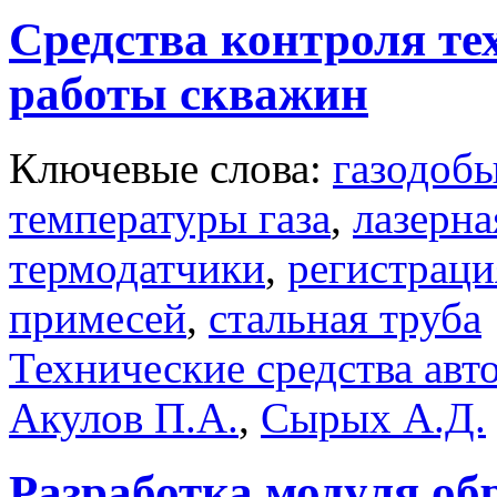
Средства контроля те
работы скважин
Ключевые слова:
газодоб
температуры газа
,
лазерна
термодатчики
,
регистраци
примесей
,
стальная труба
Технические средства авт
Акулов П.А.
,
Сырых А.Д.
Разработка модуля об