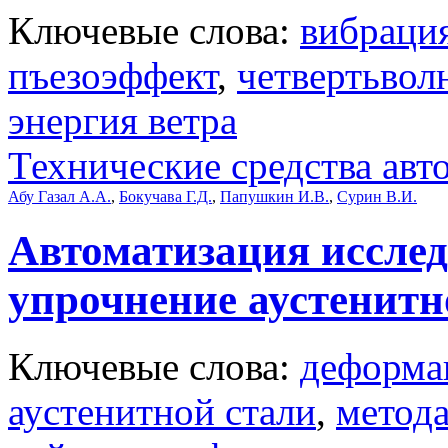
Ключевые слова:
вибраци
пъезоэффект
,
четвертьвол
энергия ветра
Технические средства авт
Абу Газал А.А.
,
Бокучава Г.Д.
,
Папушкин И.В.
,
Сурин В.И.
Автоматизация иссле
упрочнение аустенитн
Ключевые слова:
деформа
аустенитной стали
,
метод