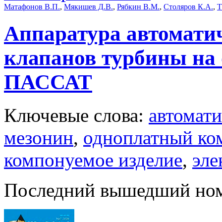
Матафонов В.П.
,
Мякишев Д.В.
,
Рябкин В.М.
,
Столяров К.А.
,
Т
Аппаратура автомати
клапанов турбины на 
ПАССАТ
Ключевые слова:
автомати
мезонин
,
одноплатный ко
компонуемое изделие
,
эле
Последний вышедший но