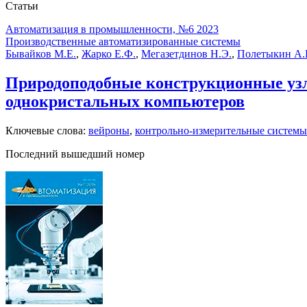
Статьи
Автоматизация в промышленности, №6 2023
Производственные автоматизированные системы
Бывайков М.Е.
,
Жарко Е.Ф.
,
Мегазетдинов Н.Э.
,
Полетыкин А.
Природоподобные конструкционные узл
однокристальных компьютеров
Ключевые слова:
вейроны
,
контрольно-измерительные системы
Последний вышедший номер