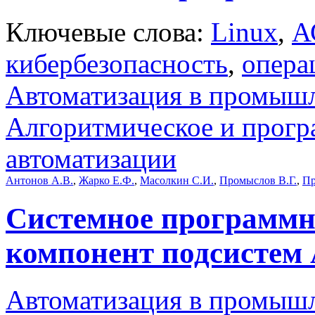
Ключевые слова:
Linux
,
А
кибербезопасность
,
опера
Автоматизация в промыш
Алгоритмическое и прогр
автоматизации
Антонов А.В.
,
Жарко Е.Ф.
,
Масолкин С.И.
,
Промыслов В.Г.
,
Пр
Системное программно
компонент подсисте
Автоматизация в промыш