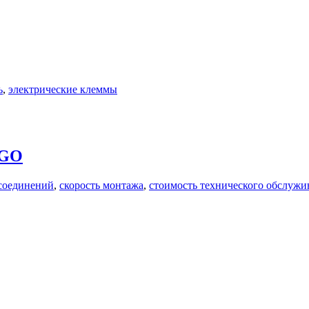
ь
,
электрические клеммы
AGO
соединений
,
скорость монтажа
,
стоимость технического обслужи