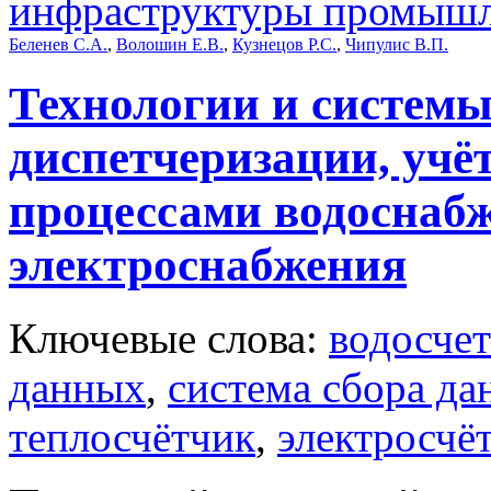
инфраструктуры промышл
Беленев С.А.
,
Волошин Е.В.
,
Кузнецов Р.С.
,
Чипулис В.П.
Технологии и системы
диспетчеризации, учё
процессами водоснабж
электроснабжения
Ключевые слова:
водосче
данных
,
система сбора д
теплосчётчик
,
электросчё