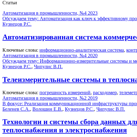
Статьи
Автоматизация в промышленности, №4 2023
Обсуждаем тему: Автоматизация как ключ к эффективному про
Кузнецов Р.С.
Автоматизированная система коммерче
Ключевые слова:
информационно-аналитическая система
,
конт
Автоматизация в промышленности, №4 2020
Обсуждаем тему: Информационно-измерительные системы и ме
Кузнецов Р.С.
,
Чипулис В.П.
Телеизмерительные системы в теплосн
Ключевые слова:
погрешность измерений
,
расходомер
,
телемет
Автоматизация в промышленности, №2 2019
В фокусе: Реализация коммуникационной инфраструктуры п
Беленев С.А.
,
Волошин Е.В.
,
Кузнецов Р.С.
,
Чипулис В.П.
Технологии и системы сбора данных дл
теплоснабжения и электроснабжения