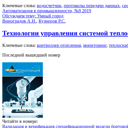
Ключевые слова:
водосчетчик
,
протоколы передачи данных
,
си
Автоматизация в промышленности, №9 2019
Обсуждаем тему: Умный город
Виноградов А.Н.
,
Кузнецов Р.С.
Технологии управления системой тепло
Ключевые слова:
контроллер отопления
,
мониторинг
,
теплосна
Последний вышедший номер
Читайте в номере:
Валидация и верификация спецификационной модели бортовой