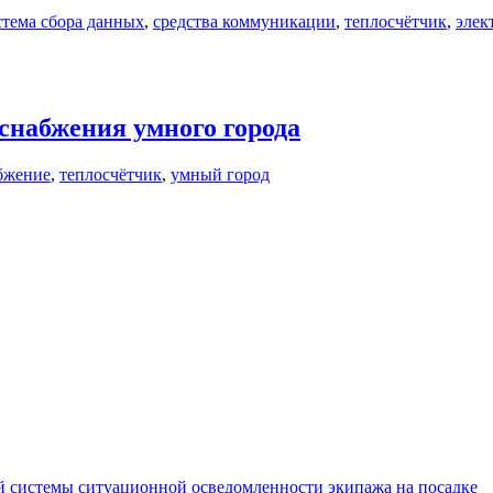
стема сбора данных
,
средства коммуникации
,
теплосчётчик
,
элек
снабжения умного города
бжение
,
теплосчётчик
,
умный город
 системы ситуационной осведомленности экипажа на посадке