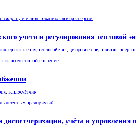
изводству и использованию электроэнергии
ского учета и регулирования тепловой 
роллер отопления
,
теплосчётчик
,
цифровое предприятие
,
энерго
трологическое обеспечение
абжении
рия
,
теплосчётчик
ромышленных предприятий
я диспетчеризации, учёта и управления 