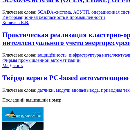
Ключевые слова:
SCADA-система
,
АСУТП
,
операционная сист
Информационная безопасность в промышленности
Кошелев Е.В.
Практическая реализация кластерно-о
интеллектуального учета энергоресурсо
Ключевые слова:
защищённость
,
инфраструктура интеллектуаль
Фирмы промышленной автоматизации
Ма Дзюнь
Твёрдо верю в PC-based автоматизацию
Ключевые слова:
датчики
,
модули ввода/вывода
,
приводная те
Последний вышедший номер