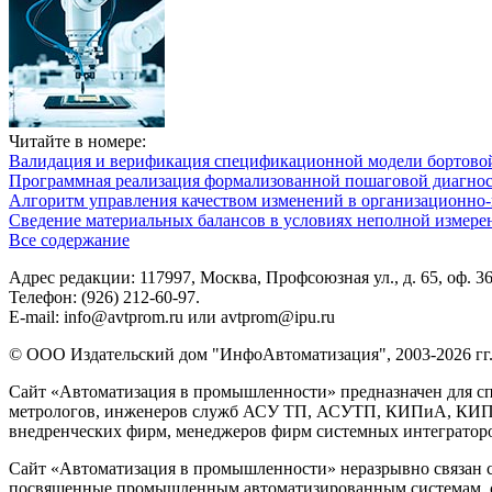
Читайте в номере:
Валидация и верификация спецификационной модели бортовой
Программная реализация формализованной пошаговой диагно
Алгоритм управления качеством изменений в организационно-
Сведение материальных балансов в условиях неполной измере
Все содержание
Адрес редакции: 117997, Москва, Профсоюзная ул., д. 65, оф. 3
Телефон: (926) 212-60-97.
E-mail: info@avtprom.ru или avtprom@ipu.ru
© ООО Издательский дом "ИнфоАвтоматизация", 2003-2026 гг
Сайт «Автоматизация в промышленности» предназначен для сп
метрологов, инженеров служб АСУ ТП, АСУТП, КИПиА, КИП и 
внедренческих фирм, менеджеров фирм системных интеграторов
Сайт «Автоматизация в промышленности» неразрывно связан с
посвященные промышленным автоматизированным системам, си