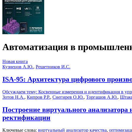
Автоматизация в промышленн
Новая книга
Кузнецов А.Ю.
,
Решетников И.С.
ISA-95: Архитектура цифрового произв
Обсуждаем тему: Косвенные измерения и идентификация в уп
Зотов Н.А.
,
Кипров Р.Р.
,
Снегирев О.Ю.
,
Торгашов А.Ю.
,
Штаки
Построение виртуального анализатора 
ректификации
Ключевые слова:
виртуальный анализатор качества
,
оптимизац