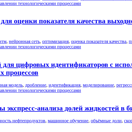
равлении технологическими процессами
для оценки показателя качества выходн
итм
,
нейронная сеть
,
оптимизация
,
оценка показателя качества
,
п
равлении технологическими процессами
 для цифровых идентификаторов с исп
х процессов
ная модель
,
дробление
,
идентификация
,
моделирование
,
регрес
равлении технологическими процессами
ы экспресс-анализа долей жидкостей в 
ность нефтепродуктов
,
машинное обучение
,
объёмные доли
,
ско