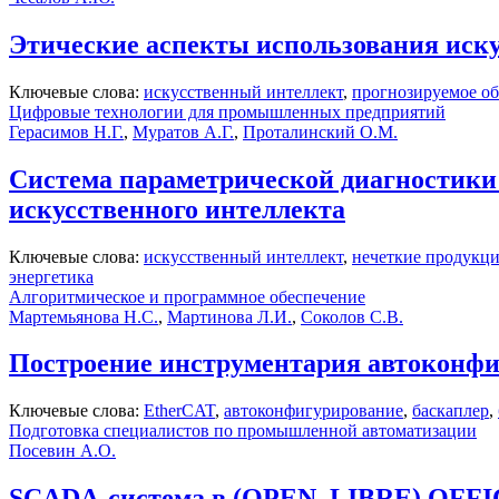
Этические аспекты использования иск
Ключевые слова:
искусственный интеллект
,
прогнозируемое о
Цифровые технологии для промышленных предприятий
Герасимов Н.Г.
,
Муратов А.Г.
,
Проталинский О.М.
Система параметрической диагностики
искусственного интеллекта
Ключевые слова:
искусственный интеллект
,
нечеткие продукц
энергетика
Алгоритмическое и программное обеспечение
Мартемьянова Н.С.
,
Мартинова Л.И.
,
Соколов С.В.
Построение инструментария автоконфи
Ключевые слова:
EtherCAT
,
автоконфигурирование
,
баскаплер
,
Подготовка специалистов по промышленной автоматизации
Посевин А.О.
SCADA-система в (OPEN, LIBRE) OFF