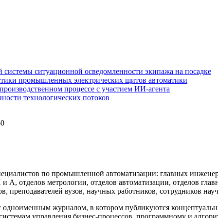
 системы ситуационной осведомленности экипажа на посадке
стики промышленных электрических щитов автоматики
производственном процессе с участием ИИ-агента
нности технологических потоков
60
.
ециалистов по промышленной автоматизации: главных инженеро
А, отделов метрологии, отделов автоматизации, отделов глав
, преподавателей вузов, научных работников, сотрудников науч
 одноименным журналом, в котором публикуются концептуальные
стемам управления бизнес-процессов, программному и алгори