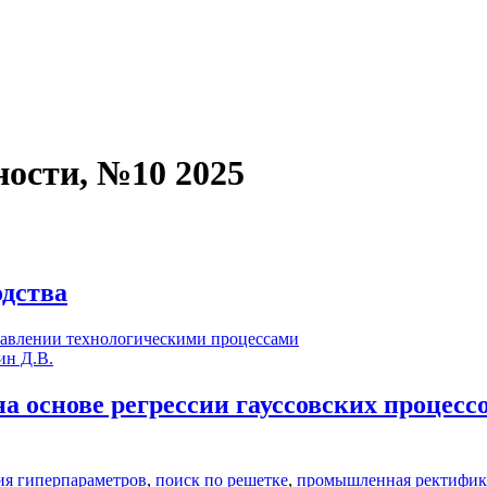
ости, №10 2025
одства
равлении технологическими процессами
н Д.В.
на основе регрессии гауссовских процес
ия гиперпараметров
,
поиск по решетке
,
промышленная ректифик