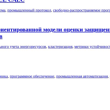
ема
,
промышленный протокол
,
свободно-распространяемое прог
риентированной модели оценки защищен
в
ного учета энергоресурсов
,
кластеризация
,
метрики устойчивос
хника
,
программное обеспечение
,
промышленная автоматизация
,