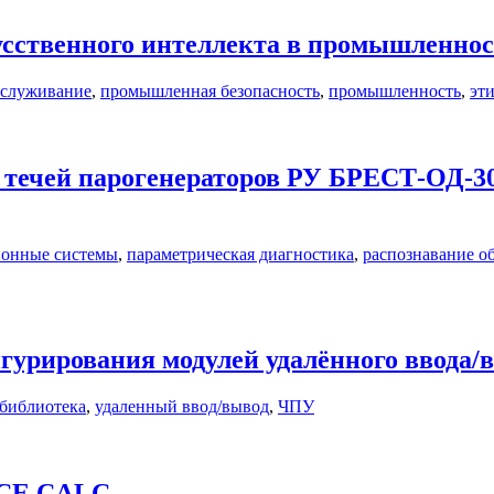
усственного интеллекта в промышленно
бслуживание
,
промышленная безопасность
,
промышленность
,
эт
 течей парогенераторов РУ БРЕСТ-ОД-30
ионные системы
,
параметрическая диагностика
,
распознавание о
гурирования модулей удалённого ввода/
библиотека
,
удаленный ввод/вывод
,
ЧПУ
ICE CALC