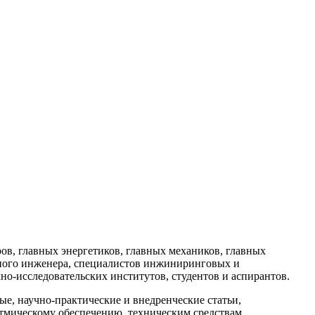
в, главных энергетиков, главных механиков, главных
ного инженера, специалистов инжиниринговых и
но-исследовательских институтов, студентов и аспирантов.
, научно-практические и внедренческие статьи,
тмическому обеспечению, техническим средствам