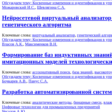
Обсуждаем тему: Косвенные измерения и идентификация в уп
Можаровский И.С.
,
Шевлягина С.А.
Нейросетевой виртуальный анализатор 
генетического алгоритма
Ключевые слова:
виртуальный анализатор
,
генетический алгор
Обсуждаем тему: Косвенные измерения и идентификация в уп
Власов А.К.
,
Максименков В.Н.
Формирование баз индуктивных знаний
имитационных моделей технологически
Ключевые слова:
ассоциативный поиск
,
база знаний
,
высокоточ
Обсуждаем тему: Косвенные измерения и идентификация в уп
Бочкарев А.В.
,
Панус С.А.
Разработка автоматизированной систем
Ключевые слова:
аналитические методы
,
бинарные смеси
,
влаж
Цифровые технологии для промышленных предприятий
Чесалов А.Ю.