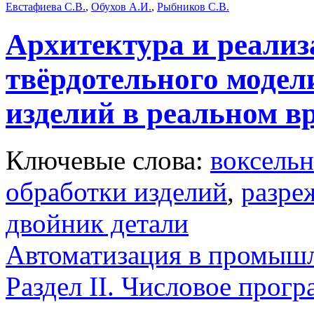
Евстафиева С.В.
,
Обухов А.И.
,
Рыбников С.В.
Архитектура и реали
твёрдотельного модел
изделий в реальном в
Ключевые слова:
воксельн
обработки изделий
,
разре
двойник детали
Автоматизация в промыш
Раздел II. Числовое прог