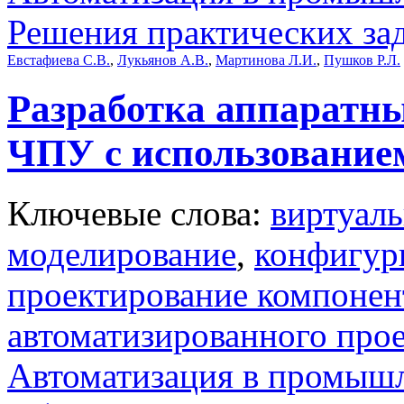
Решения практических за
Евстафиева С.В.
,
Лукьянов А.В.
,
Мартинова Л.И.
,
Пушков Р.Л.
Разработка аппаратн
ЧПУ с использование
Ключевые слова:
виртуаль
моделирование
,
конфигур
проектирование компонен
автоматизированного про
Автоматизация в промыш