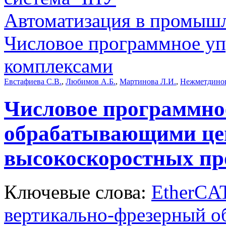
Автоматизация в промыш
Числовое программное уп
комплексами
Евстафиева С.В.
,
Любимов А.Б.
,
Мартинова Л.И.
,
Нежметдинов
Числовое программно
обрабатывающими цен
высокоскоростных пр
Ключевые слова:
EtherCA
вертикально-фрезерный 