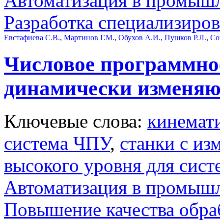
Автоматизация в промыш
Разработка специализиро
Евстафиева С.В.
,
Мартинов Г.М.
,
Обухов А.И.
,
Пушков Р.Л.
,
Со
Числовое программное
динамически изменя
Ключевые слова:
кинемат
система ЧПУ
,
станки с и
высокого уровня для сис
Автоматизация в промыш
Повышение качества обра