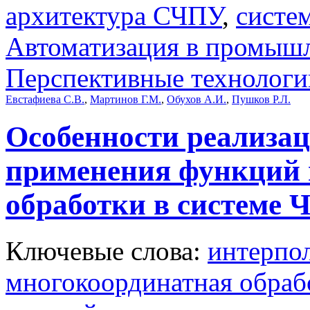
архитектура СЧПУ
,
систе
Автоматизация в промыш
Перспективные технологи
Евстафиева С.В.
,
Мартинов Г.М.
,
Обухов А.И.
,
Пушков Р.Л.
Особенности реализа
применения функций 
обработки в системе
Ключевые слова:
интерпо
многокоординатная обраб