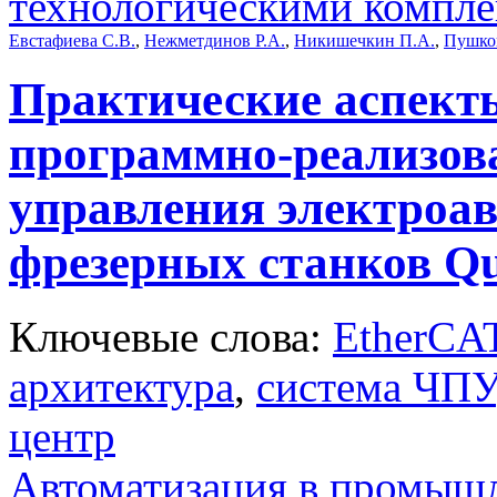
технологическими компл
Евстафиева С.В.
,
Нежметдинов Р.А.
,
Никишечкин П.А.
,
Пушков
Практические аспект
программно-реализов
управления электроав
фрезерных станков Q
Ключевые слова:
EtherCA
архитектура
,
система ЧПУ
центр
Автоматизация в промыш