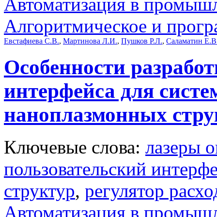
Автоматизация в промыш
Алгоритмическое и прогр
Евстафиева С.В.
,
Мартинова Л.И.
,
Пушков Р.Л.
,
Саламатин Е.В
Особенности разработ
интерфейса для сист
наноплазмонных стру
Ключевые слова:
лазеры о
пользовательский интерф
структур
,
регулятор расхо
Автоматизация в промыш