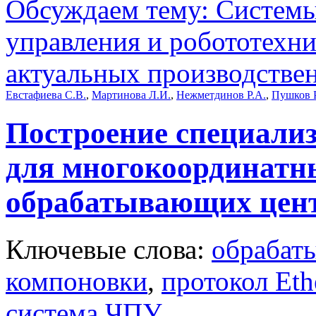
Обсуждаем тему: Системы
управления и робототехн
актуальных производстве
Евстафиева С.В.
,
Мартинова Л.И.
,
Нежметдинов Р.А.
,
Пушков Р
Построение специали
для многокоординатн
обрабатывающих цен
Ключевые слова:
обрабат
компоновки
,
протокол Et
система ЧПУ