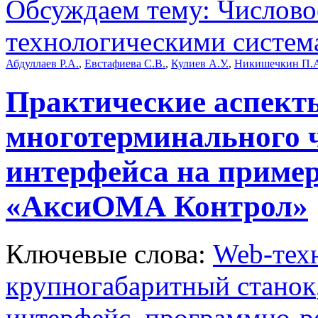
Обсуждаем тему: Числово
технологическими систем
Абдуллаев Р.А.
,
Евстафиева С.В.
,
Кулиев А.У.
,
Никишечкин П.
Практические аспект
многотерминального 
интерфейса на приме
«АксиОМА Контрол»
Ключевые слова:
Web-тех
крупногабаритный станок
интерфейс
,
программно-р