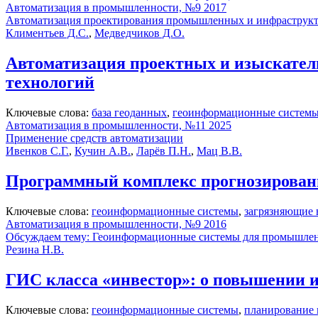
Автоматизация в промышленности, №9 2017
Автоматизация проектирования промышленных и инфраструкт
Климентьев Д.С.
,
Медведчиков Д.О.
Автоматизация проектных и изыскате
технологий
Ключевые слова:
база геоданных
,
геоинформационные систем
Автоматизация в промышленности, №11 2025
Применение средств автоматизации
Ивенков С.Г.
,
Кучин А.В.
,
Ларёв П.Н.
,
Мац В.В.
Программный комплекс прогнозирован
Ключевые слова:
геоинформационные системы
,
загрязняющие 
Автоматизация в промышленности, №9 2016
Обсуждаем тему: Геоинформационные системы для промышле
Резина Н.В.
ГИС класса «инвестор»: о повышении 
Ключевые слова:
геоинформационные системы
,
планирование 