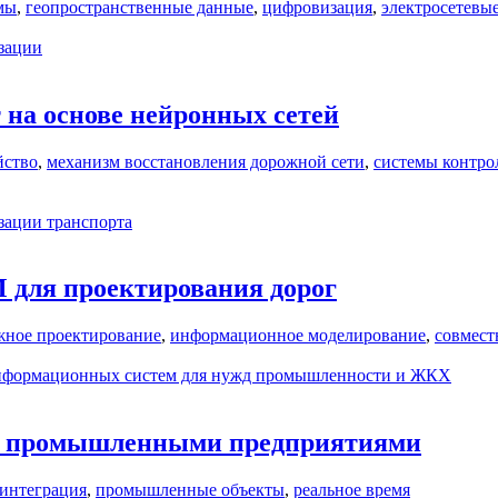
мы
,
геопространственные данные
,
цифровизация
,
электросетевы
зации
на основе нейронных сетей
йство
,
механизм восстановления дорожной сети
,
системы контрол
зации транспорта
 для проектирования дорог
жное проектирование
,
информационное моделирование
,
совмест
 информационных систем для нужд промышленности и ЖКХ
ния промышленными предприятиями
интеграция
,
промышленные объекты
,
реальное время