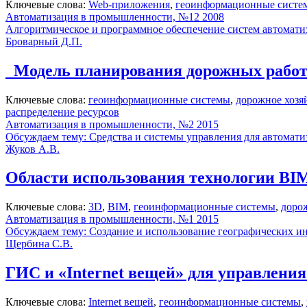
Ключевые слова:
Web-приложения
,
геоинформационные систе
Автоматизация в промышленности, №12 2008
Алгоритмическое и программное обеспечение систем автомати
Броварный Д.П.
Модель планирования дорожных работ 
Ключевые слова:
геоинформационные системы
,
дорожное хозя
распределение ресурсов
Автоматизация в промышленности, №2 2015
Обсуждаем тему: Средства и системы управления для автомати
Жуков А.В.
Области использования технологии BIM
Ключевые слова:
3D
,
BIM
,
геоинформационные системы
,
доро
Автоматизация в промышленности, №1 2015
Обсуждаем тему: Создание и использование географических
Щербина С.В.
ГИС и «Internet вещей» для управле
Ключевые слова:
Internet вещей
,
геоинформационные системы
,