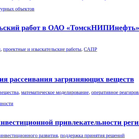
урных объектов
льский работ в ОАО «ТомскНИПИнефть»
ы
,
проектные и изыскательские работы
,
САПР
ия рассеивания загрязняющих веществ
вещества
,
математическое моделирование
,
оперативное реагиро
нности
инвестиционной привлекательности реги
инвестиционного развития
,
поддержка принятия решений