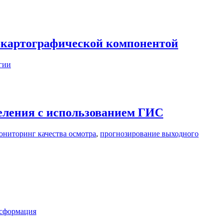
о-картографической компонентой
гии
еления с использованием ГИС
ониторинг качества осмотра
,
прогнозирование выходного
нсформация