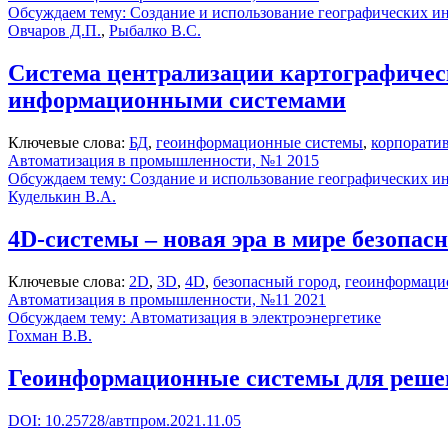
Обсуждаем тему: Создание и использование географических
Овчаров Д.П.
,
Рыбалко В.С.
Система централизации картографичес
информационными системами
Ключевые слова:
БД
,
геоинформационные системы
,
корпорати
Автоматизация в промышленности, №1 2015
Обсуждаем тему: Создание и использование географических
Куделькин В.А.
4D-системы – новая эра в мире безопасн
Ключевые слова:
2D
,
3D
,
4D
,
безопасный город
,
геоинформаци
Автоматизация в промышленности, №11 2021
Обсуждаем тему: Автоматизация в электроэнергетике
Гохман В.В.
Геоинформационные системы для решен
DOI: 10.25728/автпром.2021.11.05