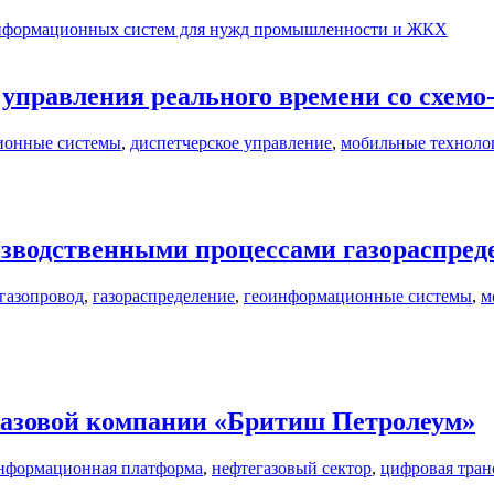
 информационных систем для нужд промышленности и ЖКХ
 управления реального времени со схем
ионные системы
,
диспетчерское управление
,
мобильные техноло
изводственными процессами газораспред
газопровод
,
газораспределение
,
геоинформационные системы
,
м
азовой компании «Бритиш Петролеум»
нформационная платформа
,
нефтегазовый сектор
,
цифровая тра