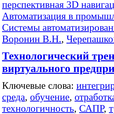
перспективная 3D навига
Автоматизация в промыш
Системы автоматизирован
Воронин В.Н.
,
Черепашко
Технологический трен
виртуального предпр
Ключевые слова:
интегри
среда
,
обучение
,
отработк
технологичность
,
САПР
,
т