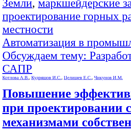
Земли
,
маркшейдерские з
проектирование горных р
местности
Автоматизация в промыш
Обсуждаем тему: Разработ
САПР
Котлова А.В.
,
Кудряшов И.С.
,
Целищев Е.С.
,
Чикунов И.М.
Повышение эффектив
при проектировании 
механизмами собстве