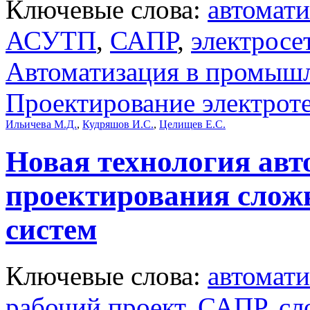
Ключевые слова:
автомати
АСУТП
,
САПР
,
электросе
Автоматизация в промыш
Проектирование электрот
Ильичева М.Д.
,
Кудряшов И.С.
,
Целищев Е.С.
Новая технология авт
проектирования слож
систем
Ключевые слова:
автомати
рабочий проект
,
САПР
,
сл