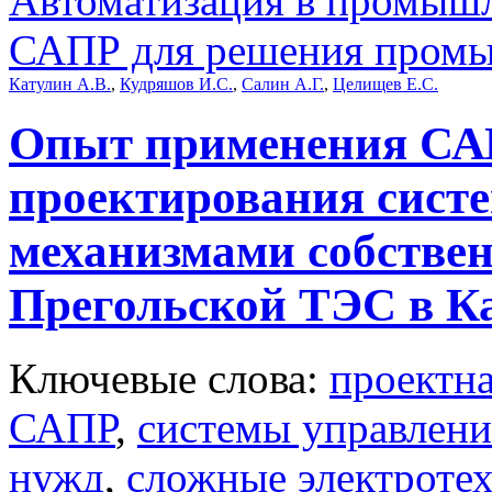
Автоматизация в промыш
САПР для решения промы
Катулин А.В.
,
Кудряшов И.С.
,
Салин А.Г.
,
Целищев Е.С.
Опыт применения СА
проектирования сист
механизмами собствен
Прегольской ТЭС в К
Ключевые слова:
проектн
САПР
,
системы управлени
нужд
,
сложные электроте