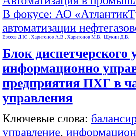
Автоматизация в промыш
В фокусе: АО «АтлантикТр
автоматизации нефтегазов
Евсеев Д.Ю.
,
Харитонов А.В.
,
Харитонов М.В.
,
Щукин Д.В.
Блок диспетчерского 
информационно упра
предприятия ПХГ в ча
управления
Ключевые слова:
баланси
управление
,
информацион