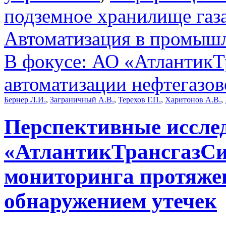
подземное хранилище газ
Автоматизация в промыш
В фокусе: АО «АтлантикТр
автоматизации нефтегазов
Бернер Л.И.
,
Заграничный А.В.
,
Терехов Г.П.
,
Харитонов А.В.
,
Перспективные иссле
«АтлантикТрансгазСи
мониторинга протяже
обнаружением утечек