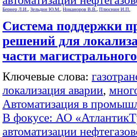
Бернер Л.И.
,
Зельдин Ю.М.
,
Никаноров В.В.
,
Плюснин И.П.
Система поддержки п
решений для локализ
части магистрального
Ключевые слова:
газотран
локализация аварии
,
мног
Автоматизация в промыш
В фокусе: АО «АтлантикТр
автоматизации нефтегазов