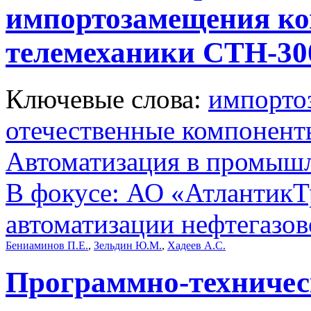
импортозамещения ко
телемеханики СТН-30
Ключевые слова:
импорто
отечественные компонент
Автоматизация в промыш
В фокусе: АО «АтлантикТр
автоматизации нефтегазов
Бениаминов П.Е.
,
Зельдин Ю.М.
,
Хадеев А.С.
Программно-техничес