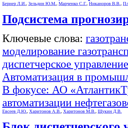
Бернер Л.И.
,
Зельдин Ю.М.
,
Марченко С.Г.
,
Никаноров В.В.
,
Пл
Подсистема прогнозир
Ключевые слова:
газотран
моделирование газотранс
диспетчерское управлени
Автоматизация в промыш
В фокусе: АО «АтлантикТр
автоматизации нефтегазов
Евсеев Д.Ю.
,
Харитонов А.В.
,
Харитонов М.В.
,
Щукин Д.В.
Блок диспетчерского 