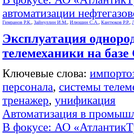
автоматизации нефтегазов
Гимранов Р.К.
,
Зайнуллин И.М.
,
Илюшин С.А.
,
Кантюков Р.Р.
,
Эксплуатация одноро
телемеханики на баз
Ключевые слова:
импорто
персонала
,
системы телем
тренажер
,
унификация
Автоматизация в промыш
В фокусе: АО «АтлантикТр