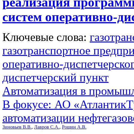
реализация программ
систем оперативно-ди
Ключевые слова:
газотран
газотранспортное предпр
оперативно-диспетчерско
диспетчерский пункт
Автоматизация в промыш
В фокусе: АО «АтлантикТр
автоматизации нефтегазов
Зиновьев В.В.
,
Лавров С.А.
,
Рощин А.В.