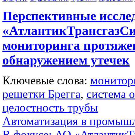
Перспективные иссле
«АтлантикТрансгазСи
мониторинга протяже
обнаружением утечек
Ключевые слова:
монитор
решетки Брегга
,
система 
целостность трубы
Автоматизация в промыш
В фокусе: АО «АтлантикТр