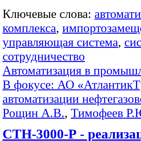
Ключевые слова:
автомати
комплекса
,
импортозамещ
управляющая система
,
си
сотрудничество
Автоматизация в промыш
В фокусе: АО «АтлантикТр
автоматизации нефтегазов
Рощин А.В.
,
Тимофеев Р.
СТН-3000-Р - реализ