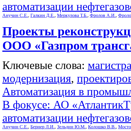
автоматизации нефтегазов
Анучин С.Е.
,
Галкин Д.Е.
,
Меркулова Т.Б.
,
Фролов А.И.
,
Фроло
Проекты реконструкц
ООО «Газпром трансг
Ключевые слова:
магистр
модернизация
,
проектиро
Автоматизация в промыш
В фокусе: АО «АтлантикТр
автоматизации нефтегазов
Анучин С.Е.
,
Бернер Л.И.
,
Зельдин Ю.М.
,
Колошко В.В.
,
Мосто