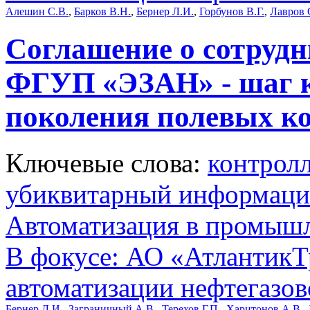
Алешин С.В.
,
Барков В.Н.
,
Бернер Л.И.
,
Горбунов В.Г.
,
Лавров 
Соглашение о сотруд
ФГУП «ЭЗАН» - шаг к
поколения полевых к
Ключевые слова:
контрол
убиквитарный информац
Автоматизация в промыш
В фокусе: АО «АтлантикТр
автоматизации нефтегазов
Бернер Л.И.
,
Заграничный А.В.
,
Терехов Г.П.
,
Харитонов А.В.
,