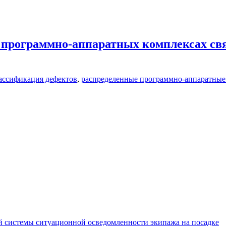
 программно-аппаратных комплексах свя
ассификация дефектов
,
распределенные программно-аппаратные
 системы ситуационной осведомленности экипажа на посадке