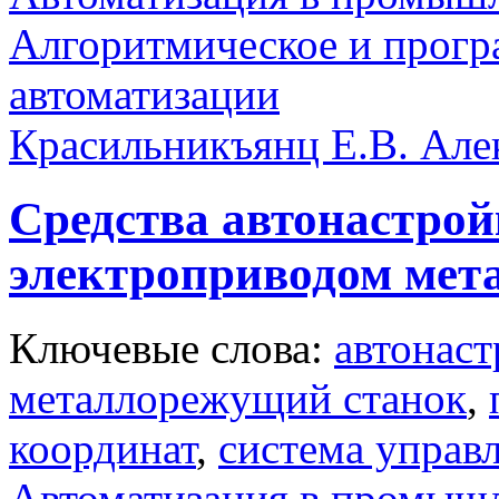
Алгоритмическое и прогр
автоматизации
Красильникъянц Е.В. Але
Средства автонастро
электроприводом мет
Ключевые слова:
автонаст
металлорежущий станок
,
координат
,
система управ
Автоматизация в промыш