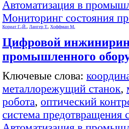
Автоматизация в промыш
Мониторинг состояния п
Кориат Г.-Й.
,
Лангер Т.
,
Хоффман М.
Цифровой инжиниринг
промышленного обор
Ключевые слова:
координ
металлорежущий станок
,
робота
,
оптический контр
система предотвращения 
Автоматизация в промыш