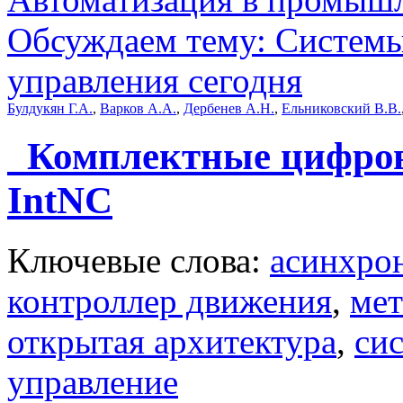
Обсуждаем тему: Системы
управления сегодня
Булдукян Г.А.
,
Варков А.А.
,
Дербенев А.Н.
,
Ельниковский В.В.
Комплектные цифров
IntNC
Ключевые слова:
асинхро
контроллер движения
,
мет
открытая архитектура
,
си
управление