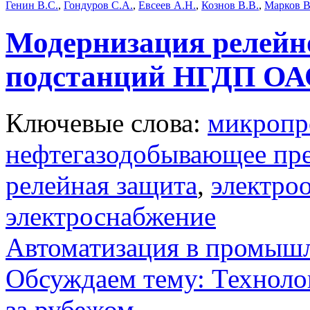
Генин В.С.
,
Гондуров С.А.
,
Евсеев А.Н.
,
Кознов В.В.
,
Марков В
Модернизация релейн
подстанций НГДП ОА
Ключевые слова:
микропр
нефтегазодобывающее пр
релейная защита
,
электро
электроснабжение
Автоматизация в промыш
Обсуждаем тему: Технол
за рубежом