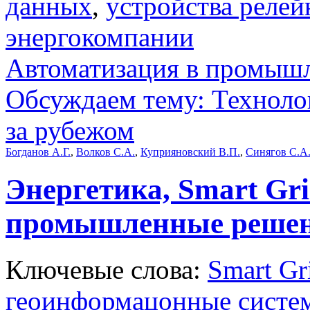
данных
,
устройства релей
энергокомпании
Автоматизация в промыш
Обсуждаем тему: Технол
за рубежом
Богданов А.Г.
,
Волков С.А.
,
Куприяновский В.П.
,
Синягов С.А
Энергетика, Smart Gr
промышленные решени
Ключевые слова:
Smart Gr
геоинформацонные систе