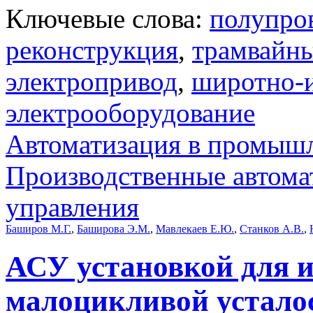
Ключевые слова:
полупро
реконструкция
,
трамвайны
электропривод
,
широтно-
электрооборудование
Автоматизация в промыш
Производственные автома
управления
Баширов М.Г.
,
Баширова Э.М.
,
Мавлекаев Е.Ю.
,
Станков А.В.
,
АСУ установкой для 
малоцикливой устало