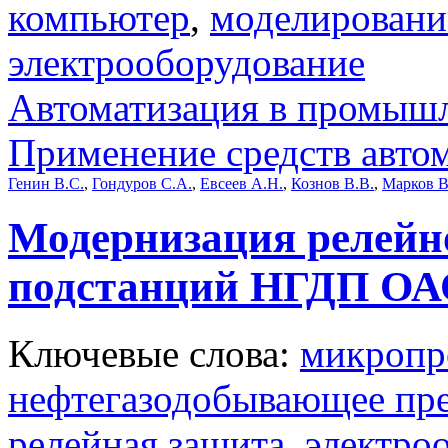
компьютер
,
моделировани
электрооборудование
Автоматизация в промыш
Применение средств авто
Генин В.С.
,
Гондуров С.А.
,
Евсеев А.Н.
,
Кознов В.В.
,
Марков В
Модернизация релейн
подстанций НГДП ОА
Ключевые слова:
микропр
нефтегазодобывающее пр
релейная защита
,
электро