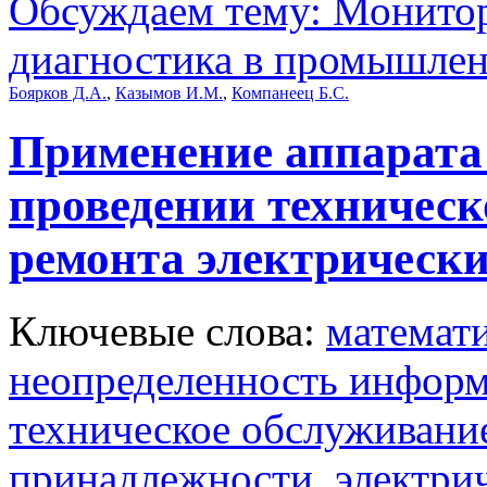
Обсуждаем тему: Монитор
диагностика в промышле
Боярков Д.А.
,
Казымов И.М.
,
Компанеец Б.С.
Применение аппарата
проведении техническ
ремонта электрически
Ключевые слова:
математ
неопределенность инфор
техническое обслуживани
принадлежности
,
электрич