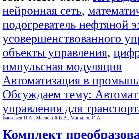
нейронная сеть
,
математич
подогреватель нефтяной 
усовершенствованного уп
объекты управления
,
цифр
импульсная модуляция
Автоматизация в промыш
Обсуждаем тему: Автомат
управления для транспорт
Васильев П.А.
,
Маевский В.В.
,
Манылов О.А.
Комплект преобразова