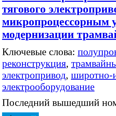
тягового электроприво
микропроцессорным у
модернизации трамва
Ключевые слова:
полупро
реконструкция
,
трамвайны
электропривод
,
широтно-
электрооборудование
Последний вышедший но