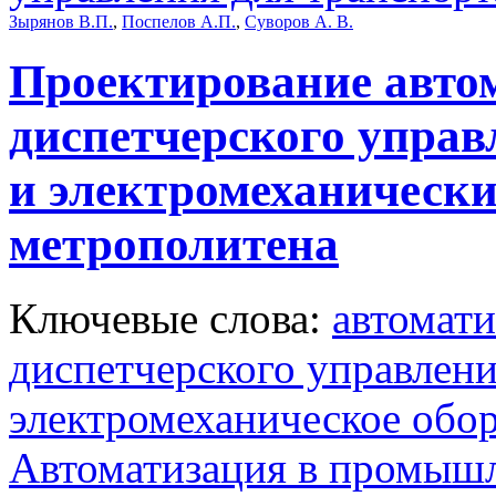
Зырянов В.П.
,
Поспелов А.П.
,
Суворов А. В.
Проектирование авто
диспетчерского управ
и электромеханическ
метрополитена
Ключевые слова:
автомат
диспетчерского управлен
электромеханическое обо
Автоматизация в промыш