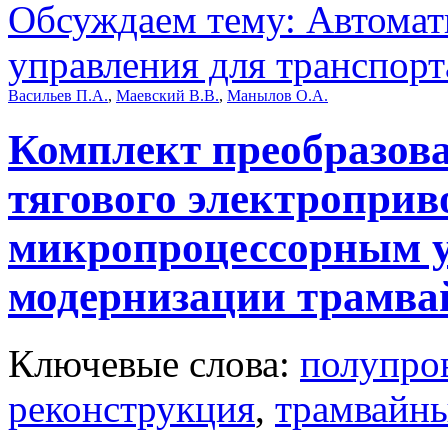
Обсуждаем тему: Автомат
управления для транспорт
Васильев П.А.
,
Маевский В.В.
,
Манылов О.А.
Комплект преобразова
тягового электроприво
микропроцессорным у
модернизации трамва
Ключевые слова:
полупро
реконструкция
,
трамвайны