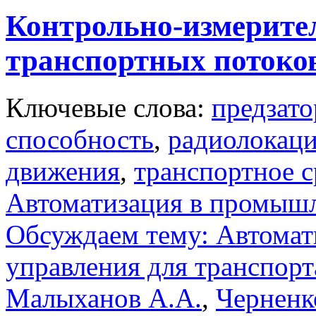
Контрольно-измерите
транспортных потоко
Ключевые слова:
предзат
способность
,
радиолокац
движения
,
транспортное с
Автоматизация в промыш
Обсуждаем тему: Автомат
управления для транспорт
Малыханов А.А.
,
Черненк