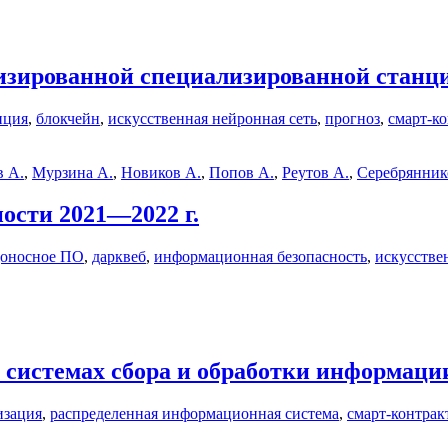
изированной специализированной станц
нция
,
блокчейн
,
искусственная нейронная сеть
,
прогноз
,
смарт-ко
 А.
,
Мурзина А.
,
Новиков А.
,
Попов А.
,
Реутов А.
,
Серебрянник
ости 2021—2022 г.
доносное ПО
,
дарквеб
,
информационная безопасность
,
искусстве
 системах сбора и обработки информаци
изация
,
распределенная информационная система
,
смарт-контрак