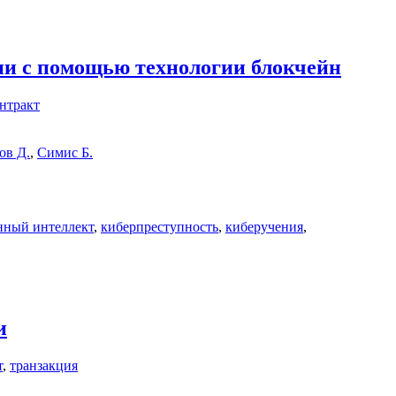
ии с помощью технологии блокчейн
нтракт
ов Д.
,
Симис Б.
нный интеллект
,
киберпреступность
,
киберучения
,
и
т
,
транзакция