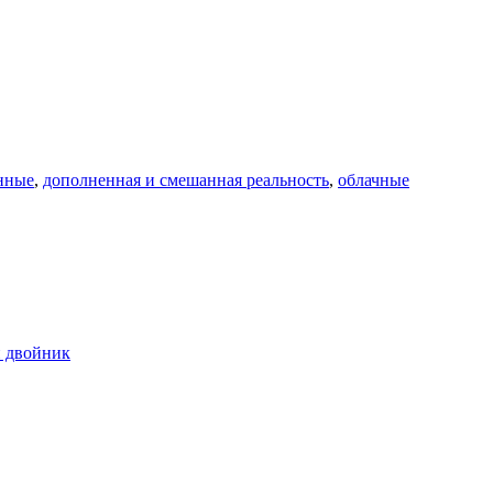
нные
,
дополненная и смешанная реальность
,
облачные
 двойник