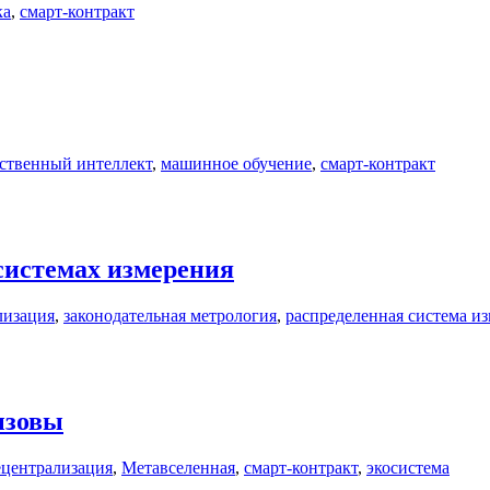
ка
,
смарт-контракт
ственный интеллект
,
машинное обучение
,
смарт-контракт
системах измерения
лизация
,
законодательная метрология
,
распределенная система и
ызовы
ецентрализация
,
Метавселенная
,
смарт-контракт
,
экосистема