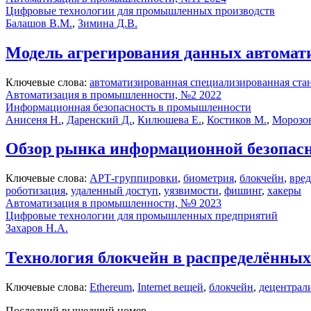
Цифровые технологии для промышленных производств
Балашов В.М.
,
Зимина Д.В.
Модель агрегирования данных автомат
Ключевые слова:
автоматизированная специализированная ста
Автоматизация в промышленности, №2 2022
Информационная безопасность в промышленности
Анисеня Н.
,
Даренский Д.
,
Килюшева Е.
,
Костиков М.
,
Морозов
Обзор рынка информационной безопасн
Ключевые слова:
АРТ-группировки
,
биометрия
,
блокчейн
,
вре
роботизация
,
удаленный доступ
,
уязвимости
,
фишинг
,
хакеры
Автоматизация в промышленности, №9 2023
Цифровые технологии для промышленных предприятий
Захаров Н.А.
Технология блокчейн в распределённых
Ключевые слова:
Ethereum
,
Internet вещей
,
блокчейн
,
децентрал
Последний вышедший номер