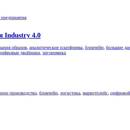
 предприятия
Industry 4.0
вания образов
,
аналитические платформы
,
блокчейн
,
большие да
цифровые двойники
,
эргономика
вное производство
,
блокчейн
,
логистика
,
маркетплейс
,
цифровой