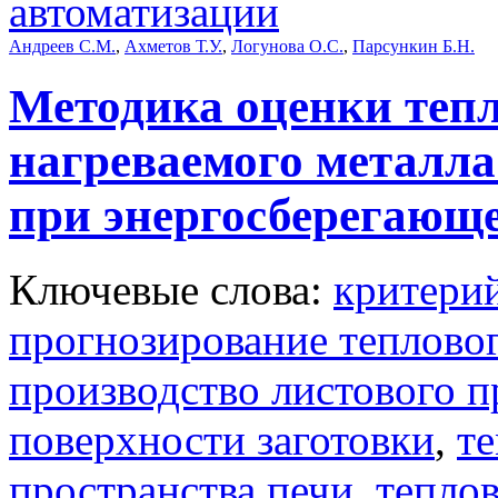
автоматизации
Андреев С.М.
,
Ахметов Т.У.
,
Логунова О.С.
,
Парсункин Б.Н.
Методика оценки тепл
нагреваемого металла
при энергосберегающ
Ключевые слова:
критери
прогнозирование тепловог
производство листового п
поверхности заготовки
,
те
пространства печи
,
тепло