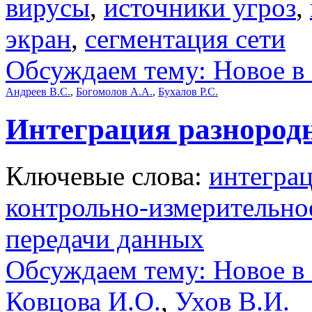
вирусы
,
источники угроз
,
экран
,
сегментация сети
Обсуждаем тему: Новое в 
Андреев В.С.
,
Богомолов А.А.
,
Бухалов Р.С.
Интеграция разнород
Ключевые слова:
интегра
контрольно-измерительно
передачи данных
Обсуждаем тему: Новое в 
Ковцова И.О.
,
Ухов В.И.