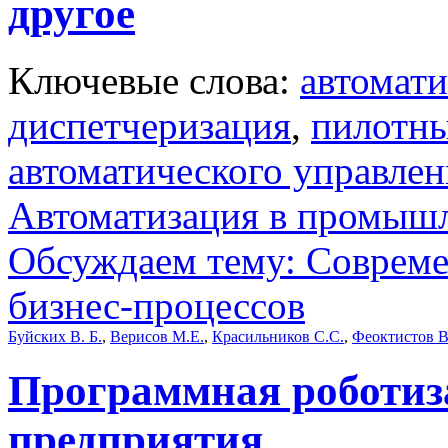
другое
Ключевые слова:
автомати
диспетчеризация
,
пилотны
автоматического управлен
Автоматизация в промыш
Обсуждаем тему: Совреме
бизнес-процессов
Буйских В. Б.
,
Верисов М.Е.
,
Красильников С.С.
,
Феоктистов В
Программная роботи
предприятия