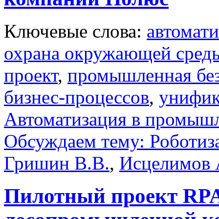
Ключевые слова:
автомати
охрана окружающей сред
проект
,
промышленная без
бизнес-процессов
,
унифик
Автоматизация в промыш
Обсуждаем тему: Роботиз
Гришин В.В.
,
Исцелимов 
Пилотный проект RPA