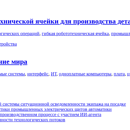
хнической ячейки для производства дета
огических операций
,
гибкая робототехническая ячейка
,
промышл
тройства
ние мира
мые системы
,
интерфейс
,
ИТ
,
одноплатные компьютеры
,
плата
,
ц
 системы ситуационной осведомленности экипажа на посадке
стики промышленных электрических щитов автоматики
производственном процессе с участием ИИ-агента
нности технологических потоков