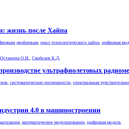
: жизнь после Хайпа
ифровым двойникам
,
цикл технологического хайпа
,
цифровая мод
Останина О.И.
,
Скобелев К.Д.
производстве ультрафиолетовых радиом
тров
,
систематические погрешности
,
спектральная чувствительно
ндустрии 4.0 в машиностроении
матизация
,
математическое моделирование
,
цифровая модель