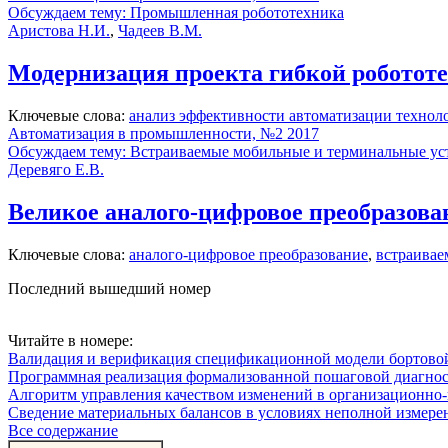
Обсуждаем тему: Промышленная робототехника
Аристова Н.И.
,
Чадеев В.М.
Модернизация проекта гибкой робототе
Ключевые слова:
анализ эффективности автоматизации технол
Автоматизация в промышленности, №2 2017
Обсуждаем тему: Встраиваемые мобильные и терминальные ус
Деревяго Е.В.
Великое аналого-цифровое преобразова
Ключевые слова:
аналого-цифровое преобразование
,
встраивае
Последний вышедший номер
Читайте в номере:
Валидация и верификация спецификационной модели бортовой
Программная реализация формализованной пошаговой диагно
Алгоритм управления качеством изменений в организационно-
Сведение материальных балансов в условиях неполной измере
Все содержание