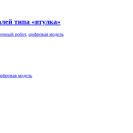
лей типа «втулка»
енный робот
,
цифровая модель
ифровая модель