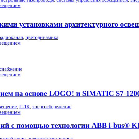
свещением
скими установками архитектурного осве
радиоканал
,
цветодинамика
свещением
снабжение
свещением
ием на основе LOGO! и SIMATIC S7-120
вещение
,
ПЛК
,
энергосбережение
свещением
ний с помощью технологии ABB i-bus® 
потребление
,
энергоэффективность