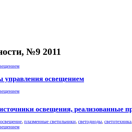
ости, №9 2011
свещением
ы управления освещением
свещением
 источники освещения, реализованные п
освещение
,
плазменные светильники
,
светодиоды
,
светотехника
свещением