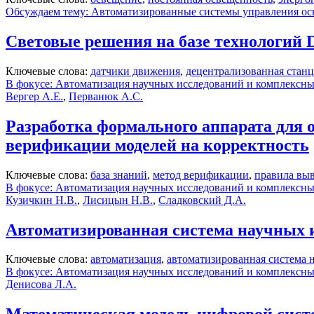
Обсуждаем тему: Автоматизированные системы управления о
Световые решения на базе технологий Da
Ключевые слова:
датчики движения
,
децентрализованная станц
В фокусе: Автоматизация научных исследований и комплексн
Вергер А.Е.
,
Перванюк А.С.
Разработка формального аппарата для
верификации моделей на корректность
Ключевые слова:
база знаний
,
метод верификации
,
правила вы
В фокусе: Автоматизация научных исследований и комплексн
Кузичкин Н.В.
,
Лисицын Н.В.
,
Сладковский Д.А.
Автоматизированная система научных 
Ключевые слова:
автоматизация
,
автоматизированная система 
В фокусе: Автоматизация научных исследований и комплексн
Денисова Л.А.