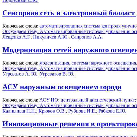
Подлесный С.Ю.
Сенсорная сеть и электронный баллас
Ключевые слова:
автоматизированная система контроля уличн
Обсуждаем тему: Автоматизированные системы управления о
Лещенко А.Г.
,
Никуличев А.Ю.
,
Сапронов А.А.
Модернизация сетей наружного освеще
Ключевые слова:
модернизация
,
система наружного освещения
Обсуждаем тему: Автоматизированные системы управления о
Угреватов А. Ю.
,
Угреватов В. Ю.
АСУ наружным освещением города
Ключевые слова:
АСУ НО; центральный диспетчерский пункт; 
Обсуждаем тему: Автоматизированные системы управления о
Калныньш Н.Н.
,
Крюков О.В.
,
Рубцова И.Е.
,
Рябкова Е.Ю.
Инновационные решения в проектиров
Ключевые слова:
источники света
,
компрессорные станции
,
ма