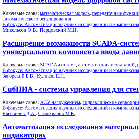
Математическая модель цифровой сист
Ключевые слова:
математическая модель
,
передаточные функц
автоматического регулирования
В фокусе: Автоматизация научных исследований и комплексн
Микельсон О.В.
,
Перцовский М.И.
Расширение возможности SCADA-систем
универсального компонента ввода дан
Ключевые слова:
SCADA-система
,
автоматизация испытаний
,
В фокусе: Автоматизация научных исследований и комплексн
Загорский Б.В.
,
Куликов Е.Н.
СибНИА - системы управления для ст
Ключевые слова:
АСУ нагружением
,
гидравлические сервопри
В фокусе: Автоматизация научных исследований и комплексн
Евсевичев Д.А.
,
Самохвалов М.К.
Автоматизация исследования материал
индикаторах