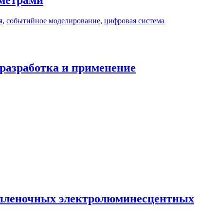
аметрами
я
,
событийное моделирование
,
цифровая система
разработка и применение
опленочных электролюминесцентных