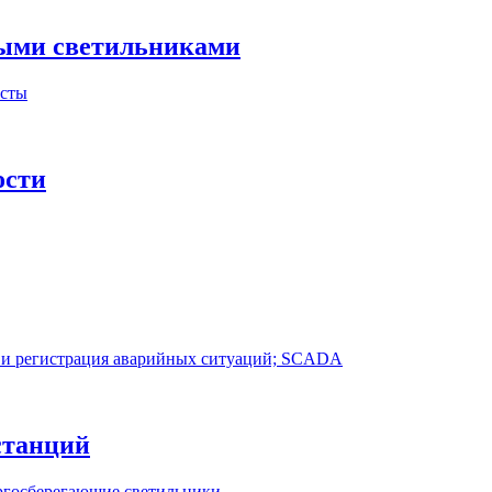
ными светильниками
асты
ости
 и регистрация аварийных ситуаций; SCADA
станций
ргосберегающие светильники