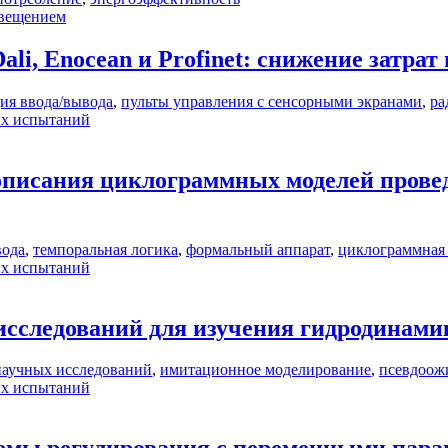
свещением
li, Enocean и Profinet: cнижение затрат
ия ввода/вывода
,
пульты управления с сенсорными экранами
,
ра
ых испытаний
 описания циклограммных моделей пров
вода
,
темпоральная логика
,
формальный аппарат
,
циклограммная
ых испытаний
исследований для изучения гидродинами
научных исследований
,
имитационное моделирование
,
псевдоож
ых испытаний