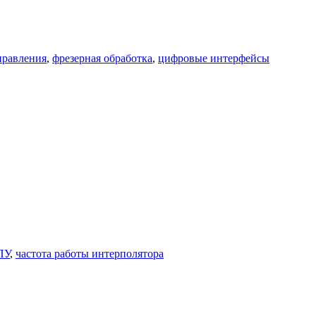
правления
,
фрезерная обработка
,
цифровые интерфейсы
ПУ
,
частота работы интерполятора