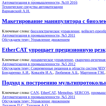
Автоматизация в промышленности, №10 2016
Технические средства автоматизации
Варнавский А.Н.
Макетирование манипулятора с биоэле
Ключевые слова:
биоэлектрическое управление
,
вейвлет-преоб
Автоматизация в промышленности, №5 2011
Обсуждаем тему: Управление движением
EtherCAT упрощает прецизионную резк
Ключевые слова:
динамическое управление
,
сварочно-резочная
Автоматизация в промышленности, №5 2012
Обсуждаем тему: Современные решения в области систем ЧПУ
Бондаренко А.И.
,
Ковалёв И.А.
,
Любимов А.Б.
,
Мартинов Г.М.
Подход к построению мультипротокол
Ключевые слова:
CAN
,
EtherCAT
,
Memobus
,
SERCOS
,
промышл
Автоматизация в промышленности, №5 2011
Обсуждаем тему: Управление движением
Лиханов П.С.
,
Тихонов А.О.