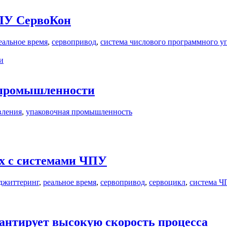
ЧПУ СервоКон
еальное время
,
сервопривод
,
система числового программного у
и
 промышленности
вления
,
упаковочная промышленность
ах с системами ЧПУ
джиттеринг
,
реальное время
,
сервопривод
,
сервоцикл
,
система Ч
рантирует высокую скорость процесса