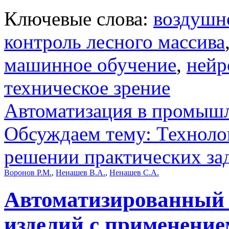
Ключевые слова:
воздушно
контроль лесного массива
машинное обучение
,
нейр
техническое зрение
Автоматизация в промыш
Обсуждаем тему: Техноло
решении практических за
Воронов Р.М.
,
Ненашев В.А.
,
Ненашев С.А.
Автоматизированный 
изделий с применение