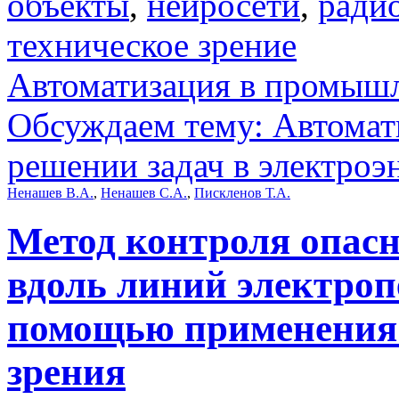
объекты
,
нейросети
,
ради
техническое зрение
Автоматизация в промыш
Обсуждаем тему: Автомат
решении задач в электроэ
Ненашев В.А.
,
Ненашев С.А.
,
Пискленов Т.А.
Метод контроля опасн
вдоль линий электропе
помощью применения 
зрения