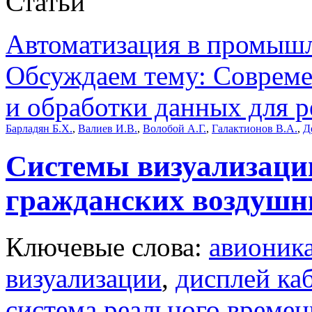
Статьи
Автоматизация в промыш
Обсуждаем тему: Совреме
и обработки данных для 
Барладян Б.Х.
,
Валиев И.В.
,
Волобой А.Г.
,
Галактионов В.А.
,
Д
Системы визуализаци
гражданских воздушн
Ключевые слова:
авионик
визуализации
,
дисплей ка
система реального времен