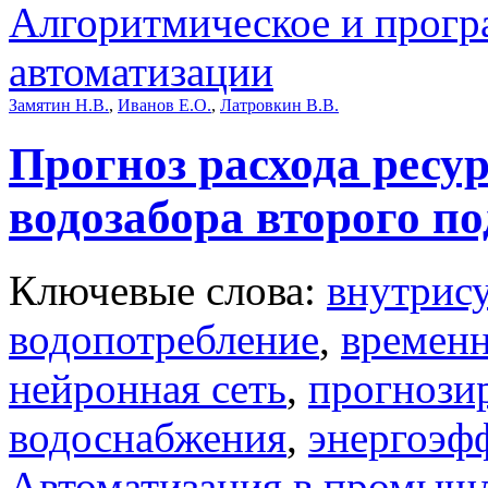
Алгоритмическое и прогр
автоматизации
Замятин Н.В.
,
Иванов Е.О.
,
Латровкин В.В.
Прогноз расхода ресу
водозабора второго п
Ключевые слова:
внутрис
водопотребление
,
временн
нейронная сеть
,
прогнози
водоснабжения
,
энергоэф
Автоматизация в промыш