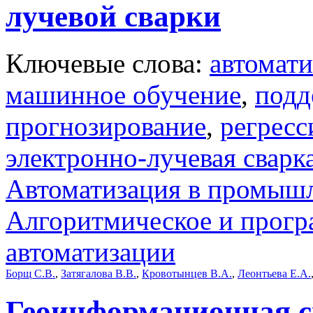
лучевой сварки
Ключевые слова:
автомати
машинное обучение
,
подд
прогнозирование
,
регресс
электронно-лучевая сварк
Автоматизация в промыш
Алгоритмическое и прогр
автоматизации
Борщ С.В.
,
Затягалова В.В.
,
Кровотынцев В.А.
,
Леонтьева Е.А.
Геоинформационная с