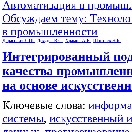
Автоматизация в промыш
Обсуждаем тему: Техноло
в промышленности
Дараселия Л.Ш.
,
Дождев В.С.
,
Храмов А.Е.
,
Шантаев Э.Б.
Интегрированный под
качества промышлен
на основе искусствен
Ключевые слова:
информа
системы
,
искусственный и
данных
,
прогнозирование