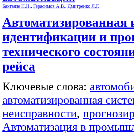
Бахтадзе Н.Н.
,
Герасимов А.В.
,
Дмитренко Л.Г.
Автоматизированная 
идентификации и про
технического состоян
рейса
Ключевые слова:
автомоб
автоматизированная систе
неисправности
,
прогнози
Автоматизация в промыш