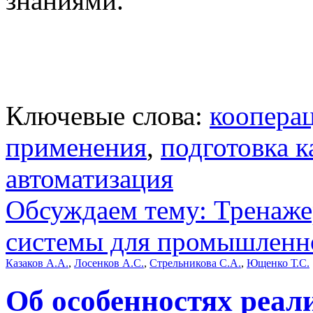
знаниями.
Ключевые слова:
коопера
применения
,
подготовка к
автоматизация
Обсуждаем тему: Тренаж
системы для промышленно
Казаков А.А.
,
Лосенков А.С.
,
Стрельникова С.А.
,
Ющенко Т.С.
Об особенностях реал