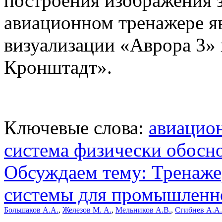
построения изображения 
авиационном тренажере яв
визуализации «Аврора 3»
Кронштадт».
Ключевые слова:
авиацио
система физически обосн
Обсуждаем тему: Тренаж
системы для промышленно
Большаков А.А.
,
Железов М. А.
,
Мельников А.В.
,
Сгибнев А.А.